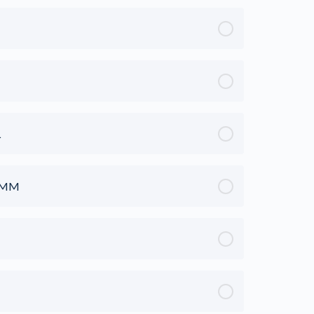
L
 GMM