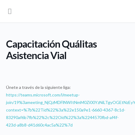
Capacitación Quálitas
Asistencia Vial
Únete a través de la siguiente liga:
https://teams.microsoft.com/l/meetup-
join/19%3ameeting_NjQzMDFlNWItNmM0Zi00YzNiLTgyOGEtNzEy
context=%7b%22Tid%22%3a%22e150a9e1-6660-4367-8c1d-
83290af6b7fb%22%2c%22Oid%22%3a%2244570fbd-af4f-
423d-a8b8-d41d60c4ac5a%22%7d