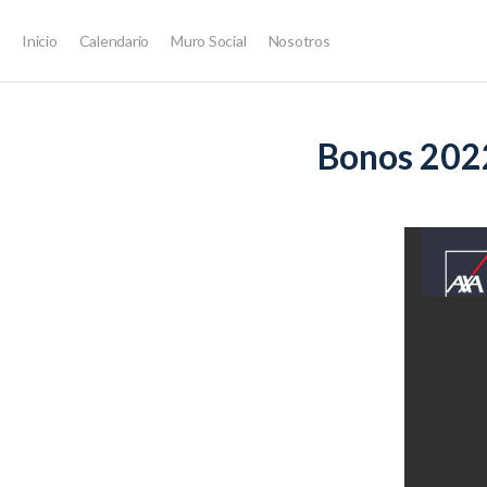
Inicio
Calendario
Muro Social
Nosotros
LECCIÓN 1
DE 0
Bonos 202