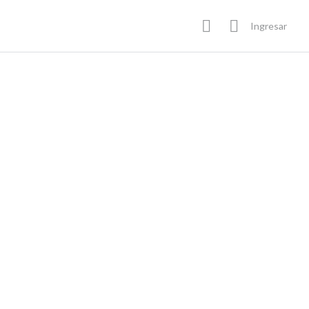
Ingresar
En Progreso