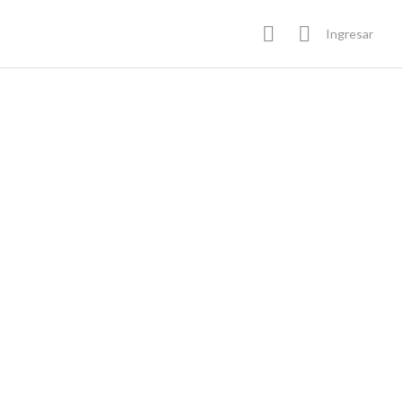
Ingresar
En Progreso