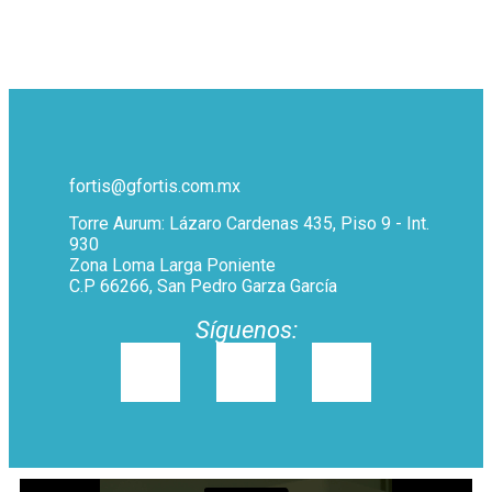
fortis@gfortis.com.mx
Torre Aurum: Lázaro Cardenas 435, Piso 9 - Int.
930
Zona Loma Larga Poniente
C.P 66266, San Pedro Garza García
Síguenos: