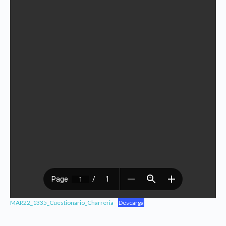
MAR22_1335_Cuestionario_Charreria
Descarga