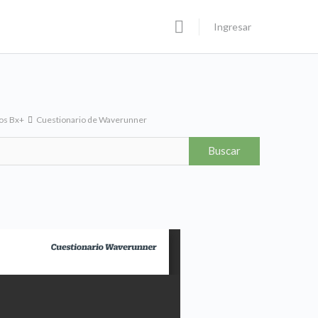
Ingresar
os Bx+
Cuestionario de Waverunner