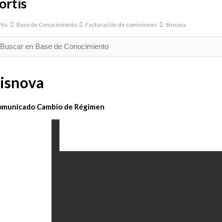
ortis
tis
Base de Conocimiento
Facturación de comisiones
Sisnova
isnova
omunicado Cambio de Régimen