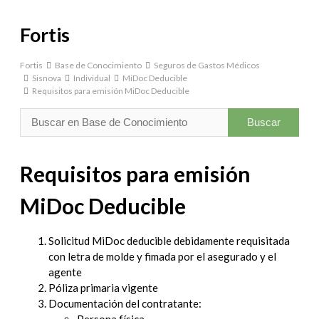
Close
search
Fortis
Fortis
Base de Conocimiento
Seguros de Gastos Médicos
Sisnova
Individual
MiDoc Deducible
Requisitos para emisión MiDoc Deducible
Requisitos para emisión
MiDoc Deducible
Solicitud MiDoc deducible debidamente requisitada
con letra de molde y fimada por el asegurado y el
agente
Póliza primaria vigente
Documentación del contratante:
Persona física