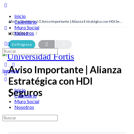
Inicio
Calendario
Afirme (Boletines)
Aviso Importante | Alianza Estratégica con HDI Seguros
Muro Social
Nosotros
LECCIÓN 2
DE 3
En Progreso
Aviso Importante | Alianza
Ingresar
Estratégica con HDI
Seguros
Inicio
Calendario
Muro Social
Nosotros