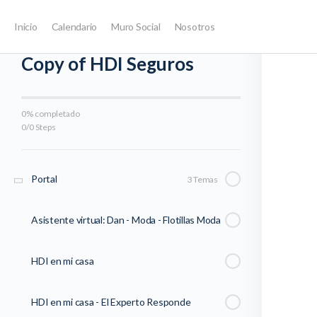
Inicio
Calendario
Muro Social
Nosotros
Volver al Curso
Copy of HDI Seguros
0% completado
0/0 Steps
Portal
3 Temas
Asistente virtual: Dan - Moda - Flotillas Moda
HDI en mi casa
HDI en mi casa - El Experto Responde