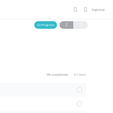
Ingresar
En Progreso
0% completado
0/5 Steps